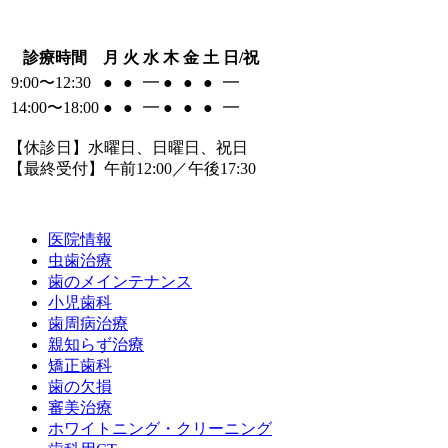
診療時間
月
火
水
木
金
土
日/祝
9:00〜12:30
●
●
━
●
●
●
━
14:00〜18:00
●
●
━
●
●
●
━
【休診日】水曜日、日曜日、祝日
【最終受付】午前12:00／午後17:30
医院情報
虫歯治療
歯のメインテナンス
小児歯科
歯周病治療
親知らず治療
矯正歯科
歯の欠損
審美治療
ホワイトニング・クリーニング